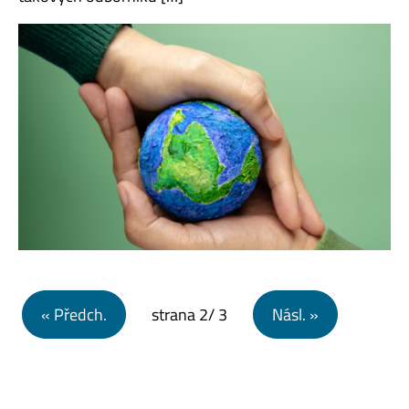
Navigace pro příspěvky
« Předch.
strana
2
/ 3
Násl. »