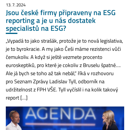
13. 7. 2024
Jsou české firmy připraveny na ESG
reporting a je u nás dostatek
specialistů na ESG?
„Vypadá to jako strašák, protože je to nová legislativa,
je to byrokracie. A my jako Češi máme rezistenci vůči
čemukoliv. A když si ještě vezmete procento
euroskeptiků, pro které je cokoliv z Bruselu špatné….
Ale já bych se toho až tak nebál,“ říká v rozhovoru
pro Seznam Zprávy Ladislav Tyll, odborník na
udržitelnost z FPH VŠE. Tyll vyčíslil i na kolik takový
report […]